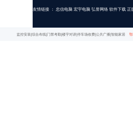
友情链接 ：
忠信电脑
宏宇电脑
弘誉网络
软件下载
正
监控安装|综合布线|门禁考勤|楼宇对讲|停车场收费|公共广播|智能家居
鄂