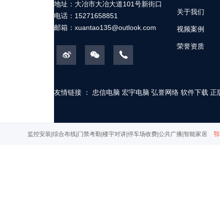
地址：大冶市大冶大道101号新街口
关于我们
电话：15271658851
邮箱：
xuantao135@outlook.com
视频案例
荣誉资质
友情链接 ：
忠信电脑
宏宇电脑
弘誉网络
软件下载
正
监控安装|综合布线|门禁考勤|楼宇对讲|停车场收费|公共广播|智能家居
鄂