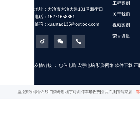
工程案例
地址：大冶市大冶大道101号新街口
关于我们
电话：15271658851
邮箱：
xuantao135@outlook.com
视频案例
荣誉资质
友情链接 ：
忠信电脑
宏宇电脑
弘誉网络
软件下载
正
监控安装|综合布线|门禁考勤|楼宇对讲|停车场收费|公共广播|智能家居
鄂