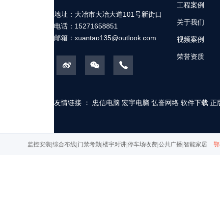
工程案例
地址：大冶市大冶大道101号新街口
关于我们
电话：15271658851
邮箱：
xuantao135@outlook.com
视频案例
荣誉资质
友情链接 ：
忠信电脑
宏宇电脑
弘誉网络
软件下载
正
监控安装|综合布线|门禁考勤|楼宇对讲|停车场收费|公共广播|智能家居
鄂