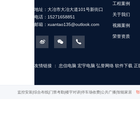
工程案例
地址：大冶市大冶大道101号新街口
关于我们
电话：15271658851
邮箱：
xuantao135@outlook.com
视频案例
荣誉资质
友情链接 ：
忠信电脑
宏宇电脑
弘誉网络
软件下载
正
监控安装|综合布线|门禁考勤|楼宇对讲|停车场收费|公共广播|智能家居
鄂