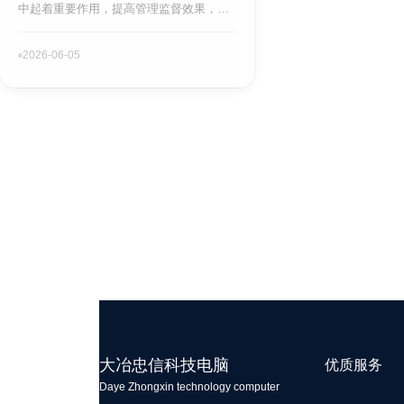
中起着重要作用，提高管理监督效果，实
时可视化管理，震慑犯罪防范于未然……
2026-06-05
大冶忠信科技电脑
优质服务
Daye Zhongxin technology computer