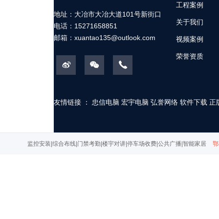
工程案例
地址：大冶市大冶大道101号新街口
关于我们
电话：15271658851
邮箱：
xuantao135@outlook.com
视频案例
荣誉资质
友情链接 ：
忠信电脑
宏宇电脑
弘誉网络
软件下载
正
监控安装|综合布线|门禁考勤|楼宇对讲|停车场收费|公共广播|智能家居
鄂