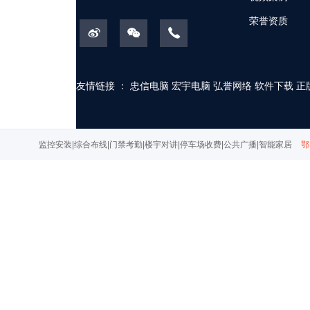
荣誉资质
友情链接 ：
忠信电脑
宏宇电脑
弘誉网络
软件下载
正
监控安装|综合布线|门禁考勤|楼宇对讲|停车场收费|公共广播|智能家居
鄂