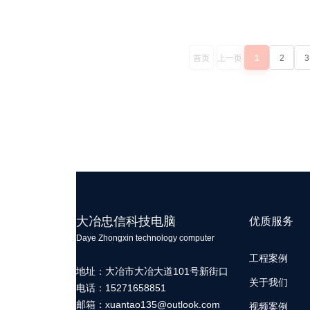
首页
上一页
1
2
3
大冶忠信科技电脑
优质服务
Daye Zhongxin technology computer
工程案例
地址：大冶市大冶大道101号新街口
关于我们
电话：15271658851
邮箱：
xuantao135@outlook.com
视频案例