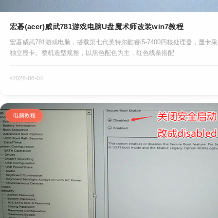
宏碁(acer)威武781游戏电脑U盘魔术师改装win7教程
宏碁威武781游戏电脑，搭载第七代英特尔酷睿i5-7400四核处理器，显卡采用的是
独立显卡。整机造型规整，以黑色配色为主，红色线条搭配
2026-06-04
电脑教程