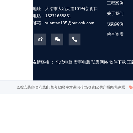
工程案例
地址：大冶市大冶大道101号新街口
关于我们
电话：15271658851
邮箱：
xuantao135@outlook.com
视频案例
荣誉资质
友情链接 ：
忠信电脑
宏宇电脑
弘誉网络
软件下载
正
监控安装|综合布线|门禁考勤|楼宇对讲|停车场收费|公共广播|智能家居
鄂