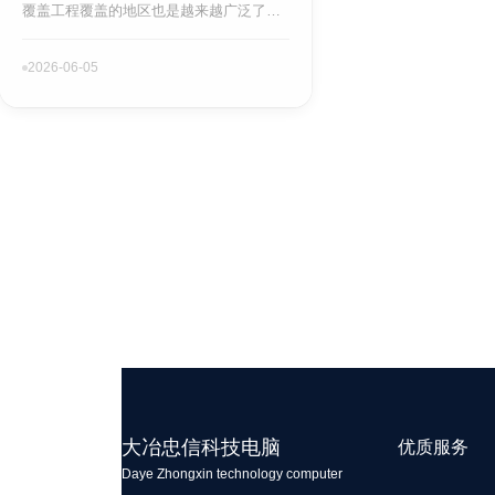
覆盖工程覆盖的地区也是越来越广泛了，
在进行无线覆盖过程中综合布线要注意什
么，就来给详细的的介绍下……
2026-06-05
大冶忠信科技电脑
优质服务
Daye Zhongxin technology computer