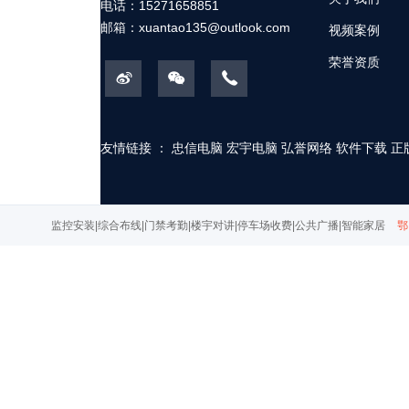
电话：15271658851
邮箱：
xuantao135@outlook.com
视频案例
荣誉资质
友情链接 ：
忠信电脑
宏宇电脑
弘誉网络
软件下载
正
监控安装|综合布线|门禁考勤|楼宇对讲|停车场收费|公共广播|智能家居
鄂