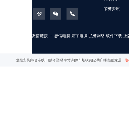
荣誉资质
友情链接 ：
忠信电脑
宏宇电脑
弘誉网络
软件下载
正
监控安装|综合布线|门禁考勤|楼宇对讲|停车场收费|公共广播|智能家居
鄂