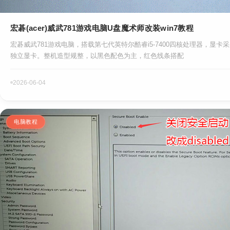
宏碁(acer)威武781游戏电脑U盘魔术师改装win7教程
宏碁威武781游戏电脑，搭载第七代英特尔酷睿i5-7400四核处理器，显卡采用的是
独立显卡。整机造型规整，以黑色配色为主，红色线条搭配
2026-06-04
电脑教程