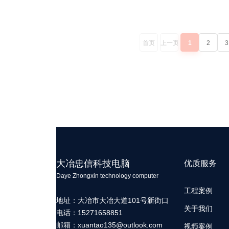
首页
上一页
1
2
3
大冶忠信科技电脑
优质服务
Daye Zhongxin technology computer
工程案例
地址：大冶市大冶大道101号新街口
关于我们
电话：15271658851
邮箱：
xuantao135@outlook.com
视频案例