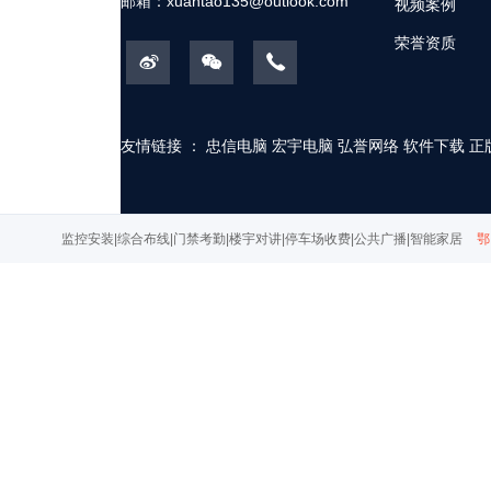
邮箱：
xuantao135@outlook.com
视频案例
荣誉资质
友情链接 ：
忠信电脑
宏宇电脑
弘誉网络
软件下载
正
监控安装|综合布线|门禁考勤|楼宇对讲|停车场收费|公共广播|智能家居
鄂