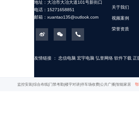
地址：大冶市大冶大道101号新街口
关于我们
电话：15271658851
邮箱：
xuantao135@outlook.com
视频案例
荣誉资质
友情链接 ：
忠信电脑
宏宇电脑
弘誉网络
软件下载
正
监控安装|综合布线|门禁考勤|楼宇对讲|停车场收费|公共广播|智能家居
鄂