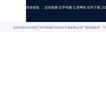
友情链接 ：
忠信电脑
宏宇电脑
弘誉网络
软件下载
正
监控安装|综合布线|门禁考勤|楼宇对讲|停车场收费|公共广播|智能家居
鄂