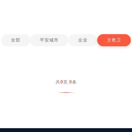
全部
平安城市
企业
文教卫
0
0
共
页
条