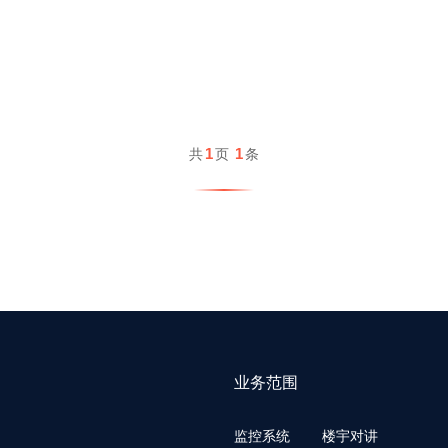
1
1
共
页
条
业务范围
监控系统
楼宇对讲