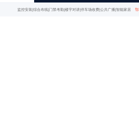
监控安装|综合布线|门禁考勤|楼宇对讲|停车场收费|公共广播|智能家居
鄂